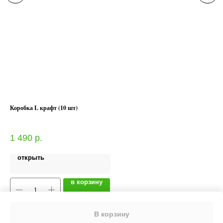
Коробка L крафт (10 шт)
Лен
Выб
1 490
р.
открыть
в корзину
В корзину