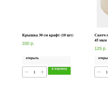
Крышка 30 см крафт (10 шт)
Скотч п
45 мкм
330
р.
125
р.
открыть
откры
в корзину