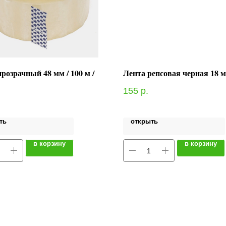
розрачный 48 мм / 100 м /
Лента репсовая черная 18 м
155
р.
ть
открыть
в корзину
в корзину