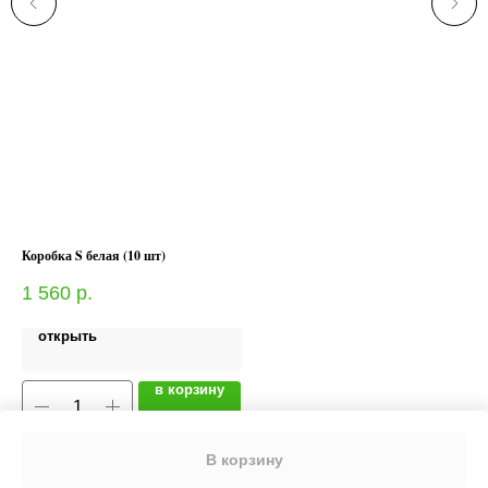
Коробка S белая (10 шт)
Ско
1 560
р.
12
открыть
в корзину
В корзину